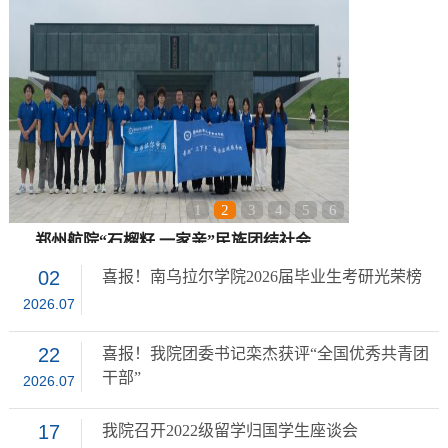
1
2
3
4
5
6
郑州航院“石榴籽 一家亲”民族团结社会...
02
喜报！南乌拉尔学院2026届毕业生考研光荣榜
2026.07
22
喜报！我院团委书记栾杰获评“全国优秀共青团
干部”
2026.07
17
我院召开2022级留学归国学生座谈会