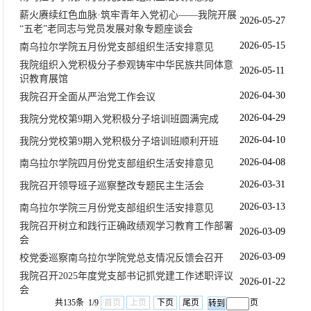
薪火赓续红色血脉·筑牢青年入党初心——我院开展
2026-05-27
“五老”老同志与党员发展对象专题座谈会
2026-05-15
南乌拉尔学院五月份党支部组织生活安排意见
我院组织入党积极分子参观铸牢中华民族共同体意
2026-05-11
识教育展馆
2026-04-30
我院召开全面从严治党工作会议
2026-04-29
我院分党校第9期入党积极分子培训班圆满完成
2026-04-10
我院分党校第9期入党积极分子培训班顺利开班
2026-04-08
南乌拉尔学院四月份党支部组织生活安排意见
2026-03-31
我院召开领导班子巡察整改专题民主生活会
2026-03-13
南乌拉尔学院三月份党支部组织生活安排意见
我院召开树立和践行正确政绩观学习教育工作部署
2026-03-09
会
2026-03-09
校党委巡察南乌拉尔学院党总支情况反馈会召开
我院召开2025年度党支部书记抓党建工作述职评议
2026-01-22
会
共135条 1/9
首页
上页
下页
尾页
页