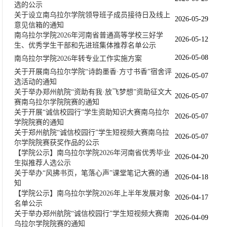
选的公示
关于设立南乌拉尔学院领导班子成员接待日及线上
2026-05-29
意见信箱的通知
南乌拉尔学院2026年河南省普通高等学校三好学
2026-05-12
生、优秀学生干部和先进班集体推荐名单公示
2026-05-08
南乌拉尔学院2026年转专业工作实施方案
关于开展南乌拉尔学院“诗韵墨香·方寸书香”宿舍评
2026-05-07
选活动的通知
关于举办郑州航院“资助有我·放飞梦想”资助征文大
2026-05-07
赛南乌拉尔学院院赛的通知
关于开展“诚信校园行”学生资助知识大赛南乌拉尔
2026-05-07
学院院赛的通知
关于郑州航院“诚信校园行”学生短视频大赛南乌拉
2026-05-07
尔学院院赛获奖作品的公示
【学院公示】南乌拉尔学院2026年河南省优秀毕业
2026-04-20
生拟推荐人选公示
关于举办“风拂书页，笔落心声”课堂笔记大赛的通
2026-04-18
知
【学院公示】南乌拉尔学院2026年上半年发展对象
2026-04-17
名单公示
关于举办郑州航院“诚信校园行”学生短视频大赛南
2026-04-09
乌拉尔学院院赛的通知