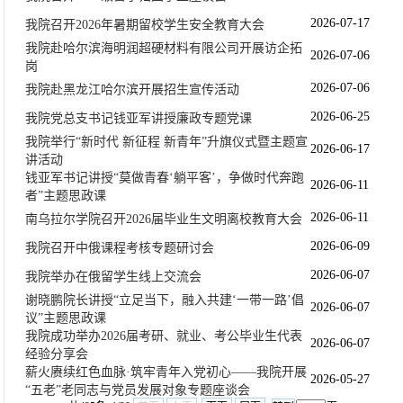
2026-07-17
我院召开2026年暑期留校学生安全教育大会
我院赴哈尔滨海明润超硬材料有限公司开展访企拓
2026-07-06
岗
2026-07-06
我院赴黑龙江哈尔滨开展招生宣传活动
2026-06-25
我院党总支书记钱亚军讲授廉政专题党课
我院举行“新时代 新征程 新青年”升旗仪式暨主题宣
2026-06-17
讲活动
钱亚军书记讲授“莫做青春‘躺平客’，争做时代奔跑
2026-06-11
者”主题思政课
2026-06-11
南乌拉尔学院召开2026届毕业生文明离校教育大会
2026-06-09
我院召开中俄课程考核专题研讨会
2026-06-07
我院举办在俄留学生线上交流会
谢晓鹏院长讲授“立足当下，融入共建‘一带一路’倡
2026-06-07
议”主题思政课
我院成功举办2026届考研、就业、考公毕业生代表
2026-06-07
经验分享会
薪火赓续红色血脉·筑牢青年入党初心——我院开展
2026-05-27
“五老”老同志与党员发展对象专题座谈会