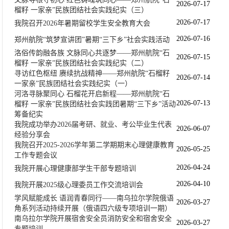
2026-07-17
榴籽 一家亲”民族团结社会实践纪实（三）
2026-07-17
我院召开2026年暑期留校学生安全教育大会
2026-07-16
郑州航院“筑梦宣讲团”暑期“三下乡”社会实践活动
洛俗传韵融各族 文脉同心共逐梦——郑州航院“石
2026-07-15
榴籽 一家亲”民族团结社会实践纪实（二）
寻访红色枢纽 赓续抗战精神——郑州航院“石榴籽
2026-07-14
一家亲”民族团结社会实践纪实（一）
河洛寻脉聚同心 石榴花开启新程——郑州航院“石
2026-07-13
榴籽 一家亲”民族团结社会实践团暑期“三下乡”活动
筹备纪实
我院成功举办2026届考研、就业、考公毕业生代表
2026-06-07
经验分享会
我院召开2025-2026学年第二学期期末心理健康教育
2026-05-25
工作专题会议
2026-04-24
我院开展心理健康部学生干部专题培训
2026-04-10
我院开展2025级心理委员工作交流培训会
学风赋能成长 语润青春同行——南乌拉尔学院俄语
2026-03-27
角系列活动持续开展（俄语四六级专项培训一期）
南乌拉尔学院开展宿舍安全员消防安全和宿舍安全
2026-03-27
专题培训