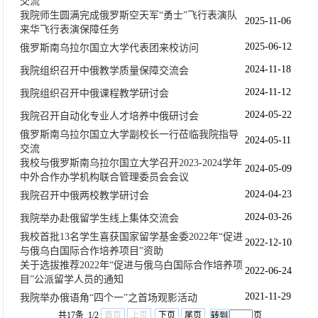
交流
我院师生圆满完成俄罗斯空天军“勇士”飞行表演队
2025-11-06
来华飞行表演保障任务
2025-06-12
俄罗斯南乌拉尔国立大学代表团来校访问
2024-11-18
我院组织召开中俄教学质量保障交流会
2024-11-12
我院组织召开中俄课程教学研讨会
2024-05-22
我院召开自动化专业人才培养中俄研讨会
俄罗斯南乌拉尔国立大学副校长一行莅临我院指导
2024-05-11
交流
我校与俄罗斯南乌拉尔国立大学召开2023-2024学年
2024-05-09
中外合作办学机构联合管理委员会会议
2024-04-23
我院召开中俄两校教学研讨会
2024-03-26
我院举办赴俄留学生线上集体交流会
我校首批13名学生喜获国家留学基金委2022年“促进
2022-12-10
与俄乌白国际合作培养项目”资助
关于选拔推荐2022年“促进与俄乌白国际合作培养项
2022-06-24
目”公派留学人员的通知
2021-11-29
我院举办俄语角“四个一”之首场观影活动
共17条 1/2
首页
上页
下页
尾页
页