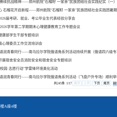
 赓续抗战精神——郑州航院“石榴籽 一家亲”民族团结社会实践纪实（一）
心 石榴花开启新程——郑州航院“石榴籽 一家亲”民族团结社会实践团暑期
2026届考研、就业、考公毕业生代表经验分享会
5-2026学年第二学期期末心理健康教育工作专题会议
健康部学生干部专题培训
5级心理委员工作交流培训会
 语润青春同行——南乌拉尔学院俄语角系列活动持续开展（俄语四六级专
开展宿舍安全员消防安全和宿舍安全专题培训
丽校园·志愿行动”学雷锋环境美化活动
 语润青春同行——南乌拉尔学院俄语角系列活动（飞盘户外专场）顺利举
共245条 1/17
首页
上页
下页
尾页
楼A座4楼