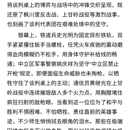
将谈判桌上的博弈与战场中的冲锋交织呈现，既
还原了枫川里反击战、上甘岭战役等激烈战事，
也刻画了谈判代表团在艰难处境中的坚守。
银幕上，铁道兵史光明为固定异形铁轨，双
手紧紧攥住扳手当螺栓，任凭火车疾驰的震动磨
得血肉模糊仍不松手，用身体守护补给线的畅
通；中立区军事警察姚庆祥为坚守“中立区禁止
开枪”规定，即便面临生命威胁也未掏枪，以牺
牲守住了谈判桌上的主动；通信员黄继光在上甘
岭战役中连续摧毁敌人多个火力点，用胸膛堵住
疯狂扫射的敌枪眼。当看到这一位位为了和平与
胜利不惧困难、不怕牺牲、勇往直前的英雄事
迹，不少师生悄悄拭去眼角的泪水。那些在极端