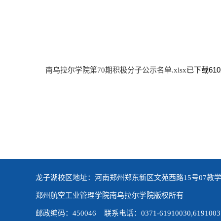
已下载
610
南乌拉尔学院第70期积极分子公示名单.xlsx
龙子湖校区地址：河南郑州郑东新区文苑西路15号07教学
郑州航空工业管理学院南乌拉尔学院版权所有
邮政编码：450046 联系电话：0371-61910030,6191003