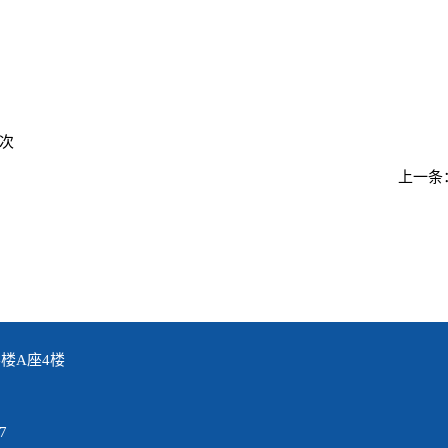
次
上一条
楼A座4楼
7