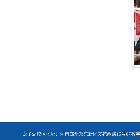
龙子湖校区地址：河南郑州郑东新区文苑西路15号07教学